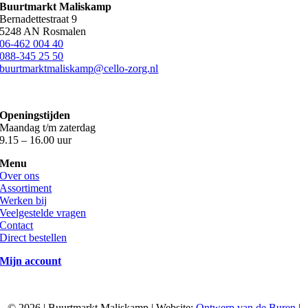
Buurtmarkt Maliskamp
Bernadettestraat 9
5248 AN Rosmalen
06-462 004 40
088-345 25 50
buurtmarktmaliskamp@cello-zorg.nl
Openingstijden
Maandag t/m zaterdag
9.15 – 16.00 uur
Menu
Over ons
Assortiment
Werken bij
Veelgestelde vragen
Contact
Direct bestellen
Mijn account
©
2026 | Buurtmarkt Maliskamp | Website:
Ontwerp van de Buren
|