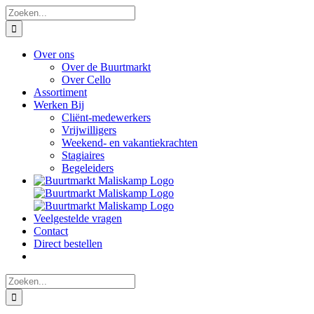
Ga
Zoeken
naar
naar:
inhoud
Over ons
Over de Buurtmarkt
Over Cello
Assortiment
Werken Bij
Cliënt-medewerkers
Vrijwilligers
Weekend- en vakantiekrachten
Stagiaires
Begeleiders
Veelgestelde vragen
Contact
Direct bestellen
Zoeken
naar: