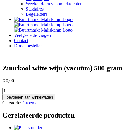
Weekend- en vakantiekrachten
Stagiaires
Begeleiders
Veelgestelde vragen
Contact
Direct bestellen
Zuurkool witte wijn (vacuüm) 500 gram
€
0,00
Zuurkool
witte
Toevoegen aan winkelwagen
wijn
Categorie:
Groente
(vacuüm)
500
Gerelateerde producten
gram
aantal