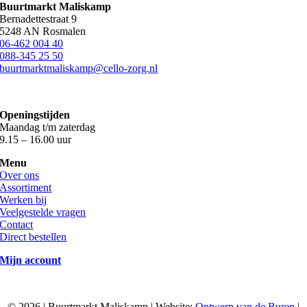
Buurtmarkt Maliskamp
Bernadettestraat 9
5248 AN Rosmalen
06-462 004 40
088-345 25 50
buurtmarktmaliskamp@cello-zorg.nl
Openingstijden
Maandag t/m zaterdag
9.15 – 16.00 uur
Menu
Over ons
Assortiment
Werken bij
Veelgestelde vragen
Contact
Direct bestellen
Mijn account
©
2026 | Buurtmarkt Maliskamp | Website:
Ontwerp van de Buren
|