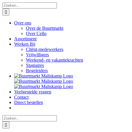
Ga
Zoeken
naar
naar:
inhoud
Over ons
Over de Buurtmarkt
Over Cello
Assortiment
Werken Bij
Cliënt-medewerkers
Vrijwilligers
Weekend- en vakantiekrachten
Stagiaires
Begeleiders
Veelgestelde vragen
Contact
Direct bestellen
Zoeken
naar: