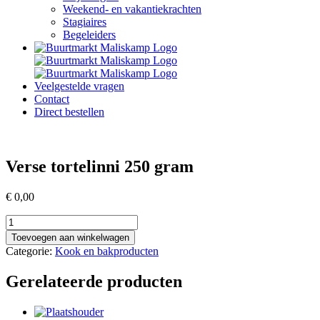
Weekend- en vakantiekrachten
Stagiaires
Begeleiders
Veelgestelde vragen
Contact
Direct bestellen
Verse tortelinni 250 gram
€
0,00
Verse
tortelinni
Toevoegen aan winkelwagen
250
Categorie:
Kook en bakproducten
gram
aantal
Gerelateerde producten