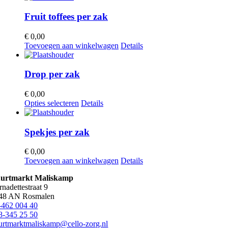
Fruit toffees per zak
€
0,00
Toevoegen aan winkelwagen
Details
Drop per zak
€
0,00
Dit
Opties selecteren
Details
product
heeft
meerdere
Spekjes per zak
variaties.
Deze
€
0,00
optie
Toevoegen aan winkelwagen
Details
kan
gekozen
urtmarkt Maliskamp
worden
rnadettestraat 9
op
48 AN Rosmalen
de
-462 004 40
productpagina
8-345 25 50
urtmarktmaliskamp@cello-zorg.nl