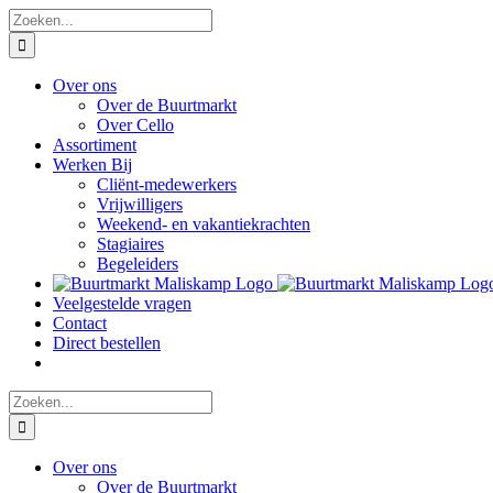
Ga
Zoeken
naar
naar:
inhoud
Over ons
Over de Buurtmarkt
Over Cello
Assortiment
Werken Bij
Cliënt-medewerkers
Vrijwilligers
Weekend- en vakantiekrachten
Stagiaires
Begeleiders
Veelgestelde vragen
Contact
Direct bestellen
Zoeken
naar:
Over ons
Over de Buurtmarkt