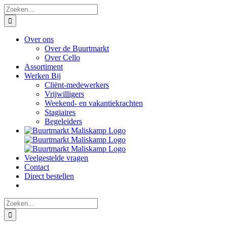
Ga
Zoeken
naar
naar:
inhoud
Over ons
Over de Buurtmarkt
Over Cello
Assortiment
Werken Bij
Cliënt-medewerkers
Vrijwilligers
Weekend- en vakantiekrachten
Stagiaires
Begeleiders
Veelgestelde vragen
Contact
Direct bestellen
Zoeken
naar: