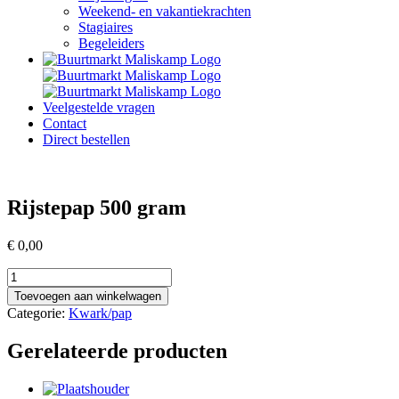
Weekend- en vakantiekrachten
Stagiaires
Begeleiders
Veelgestelde vragen
Contact
Direct bestellen
Rijstepap 500 gram
€
0,00
Rijstepap
500
Toevoegen aan winkelwagen
gram
Categorie:
Kwark/pap
aantal
Gerelateerde producten