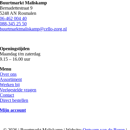
Buurtmarkt Maliskamp
heeft
Bernadettestraat 9
meerdere
5248 AN Rosmalen
variaties.
06-462 004 40
Deze
088-345 25 50
optie
buurtmarktmaliskamp@cello-zorg.nl
kan
gekozen
worden
op
Openingstijden
de
Maandag t/m zaterdag
productpagina
9.15 – 16.00 uur
Menu
Over ons
Assortiment
Werken bij
Veelgestelde vragen
Contact
Direct bestellen
Mijn account
©
2026 | Buurtmarkt Maliskamp | Website:
Ontwerp van de Buren
|