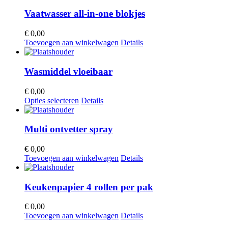
Vaatwasser all-in-one blokjes
€
0,00
Toevoegen aan winkelwagen
Details
Wasmiddel vloeibaar
€
0,00
Dit
Opties selecteren
Details
product
heeft
meerdere
Multi ontvetter spray
variaties.
Deze
€
0,00
optie
Toevoegen aan winkelwagen
Details
kan
gekozen
worden
Keukenpapier 4 rollen per pak
op
de
€
0,00
productpagina
Toevoegen aan winkelwagen
Details