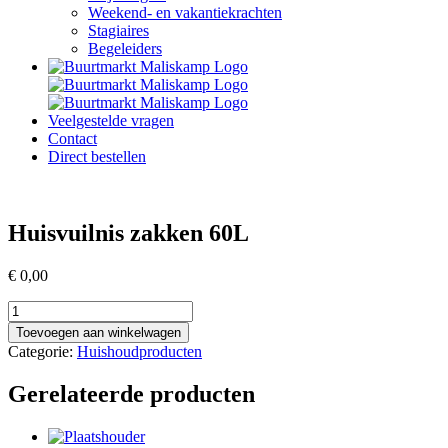
Weekend- en vakantiekrachten
Stagiaires
Begeleiders
Veelgestelde vragen
Contact
Direct bestellen
Huisvuilnis zakken 60L
€
0,00
Huisvuilnis
zakken
Toevoegen aan winkelwagen
60L
Categorie:
Huishoudproducten
aantal
Gerelateerde producten