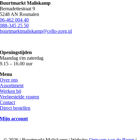
Buurtmarkt Maliskamp
Bernadettestraat 9
5248 AN Rosmalen
06-462 004 40
088-345 25 50
buurtmarktmaliskamp@cello-zorg.nl
Openingstijden
Maandag t/m zaterdag
9.15 – 16.00 uur
Menu
Over ons
Assortiment
Werken bij
Veelgestelde vragen
Contact
Direct bestellen
Mijn account
©
2026 | Buurtmarkt Maliskamp | Website:
Ontwerp van de Buren
|