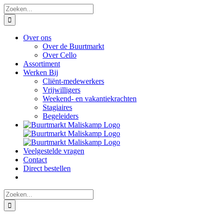
Ga
Zoeken
naar
naar:
inhoud
Over ons
Over de Buurtmarkt
Over Cello
Assortiment
Werken Bij
Cliënt-medewerkers
Vrijwilligers
Weekend- en vakantiekrachten
Stagiaires
Begeleiders
Veelgestelde vragen
Contact
Direct bestellen
Zoeken
naar: