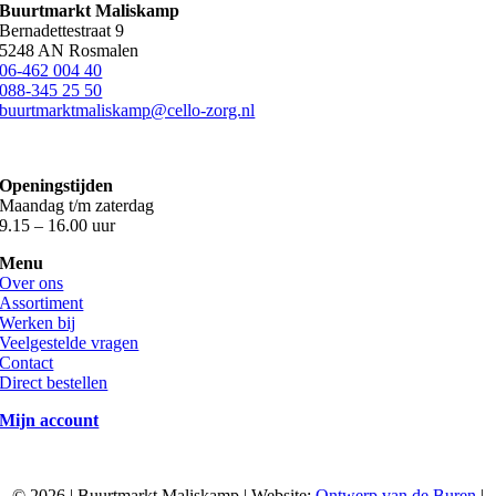
Buurtmarkt Maliskamp
Bernadettestraat 9
5248 AN Rosmalen
06-462 004 40
088-345 25 50
buurtmarktmaliskamp@cello-zorg.nl
Openingstijden
Maandag t/m zaterdag
9.15 – 16.00 uur
Menu
Over ons
Assortiment
Werken bij
Veelgestelde vragen
Contact
Direct bestellen
Mijn account
©
2026 | Buurtmarkt Maliskamp | Website:
Ontwerp van de Buren
|