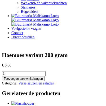
Weekend- en vakantiekrachten
Stagiaires
Begeleiders
Veelgestelde vragen
Contact
Direct bestellen
Hoemoes variant 200 gram
€
0,00
Hoemoes
variant
Toevoegen aan winkelwagen
200
Categorie:
Verse sauzen en salades
gram
aantal
Gerelateerde producten