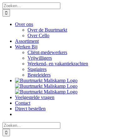
Ga
Zoeken
naar
naar:
inhoud
Over ons
Over de Buurtmarkt
Over Cello
Assortiment
Werken Bij
Cliënt-medewerkers
Vrijwilligers
Weekend- en vakantiekrachten
Stagiaires
Begeleiders
Veelgestelde vragen
Contact
Direct bestellen
Zoeken
naar: