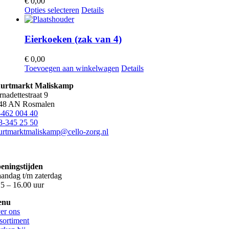
€
0,00
productpagina
optie
Dit
Opties selecteren
Details
kan
product
gekozen
heeft
worden
meerdere
Eierkoeken (zak van 4)
op
variaties.
de
Deze
€
0,00
productpagina
optie
Toevoegen aan winkelwagen
Details
kan
gekozen
urtmarkt Maliskamp
worden
rnadettestraat 9
op
48 AN Rosmalen
de
-462 004 40
productpagina
8-345 25 50
urtmarktmaliskamp@cello-zorg.nl
eningstijden
andag t/m zaterdag
15 – 16.00 uur
enu
er ons
sortiment