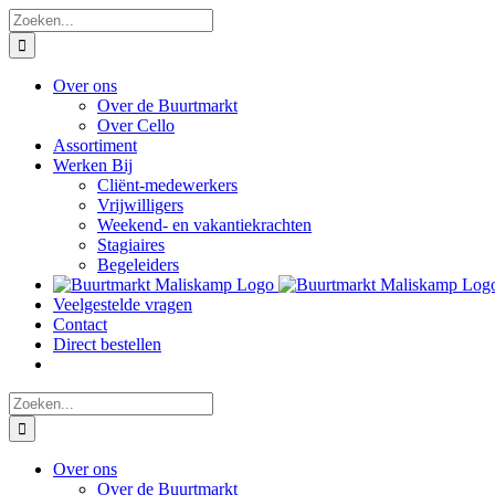
Ga
Zoeken
naar
naar:
inhoud
Over ons
Over de Buurtmarkt
Over Cello
Assortiment
Werken Bij
Cliënt-medewerkers
Vrijwilligers
Weekend- en vakantiekrachten
Stagiaires
Begeleiders
Veelgestelde vragen
Contact
Direct bestellen
Zoeken
naar:
Over ons
Over de Buurtmarkt