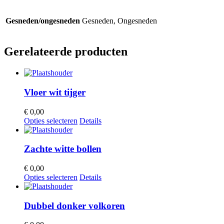
Gesneden/ongesneden
Gesneden, Ongesneden
Gerelateerde producten
Vloer wit tijger
€
0,00
Dit
Opties selecteren
Details
product
heeft
meerdere
Zachte witte bollen
variaties.
Deze
€
0,00
optie
Dit
Opties selecteren
Details
kan
product
gekozen
heeft
worden
meerdere
Dubbel donker volkoren
op
variaties.
de
Deze